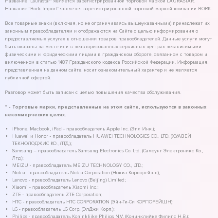
Название "Laurastar" является зарегистрированной торговой маркой LAURASTAR.
Название "Bork-Import" является зарегистрированной торговой маркой компании BORK.
Все товарные знаки (включая, но не ограничиваясь вышеуказанными) принадлежат их
законным правообладателям и отображаются на Сайте с целью информирования о
предоставляемых услугах в отношении товаров правообладателей. Данные услуги могут
быть оказаны на месте или в неавторизованных сервисных центрах независимыми
физическими и юридическими лицами в гражданском обороте, связанном с товаром и
включенном в статью 1487 Гражданского кодекса Российской Федерации. Информация,
представленная на данном сайте, носит ознакомительный характер и не является
публичной офертой.
Разговор может быть записан с целью повышения качества обслуживания.
* - Торговые марки, представленные на этом сайте, используются в законных
некоммерческих целях.
iPhone, Macbook, iPad - правообладатель Apple Inc. (Эпл Инк.);
Huawei и Honor - правообладатель HUAWEI TECHNOLOGIES CO., LTD. (ХУАВЕЙ
ТЕКНОЛОДЖИС КО., ЛТД.);
Samsung – правообладатель Samsung Electronics Co. Ltd. (Самсунг Электроникс Ко.,
Лтд.);
MEIZU - правообладатель MEIZU TECHNOLOGY CO., LTD.;
Nokia - правообладатель Nokia Corporation (Нокиа Корпорейшн);
Lenovo - правообладатель Lenovo (Beijing) Limited;
Xiaomi - правообладатель Xiaomi Inc.;
ZTE - правообладатель ZTE Corporation;
HTC - правообладатель HTC CORPORATION (Эйч-Ти-Си КОРПОРЕЙШН);
LG - правообладатель LG Corp. (ЭлДжи Корп.);
Philips - правообладатель Koninklijke Philips N.V. (Конинклийке Филипс Н.В.);