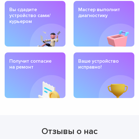
Вы сдадите
Мастер выполнит
устройство сами/
диагностику
курьером
Получит согласие
Ваше устройство
на ремонт
исправно!
Отзывы о нас