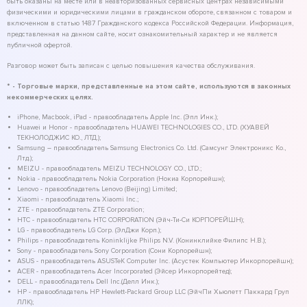
быть оказаны на месте или в неавторизованных сервисных центрах независимыми
физическими и юридическими лицами в гражданском обороте, связанном с товаром и
включенном в статью 1487 Гражданского кодекса Российской Федерации. Информация,
представленная на данном сайте, носит ознакомительный характер и не является
публичной офертой.
Разговор может быть записан с целью повышения качества обслуживания.
* - Торговые марки, представленные на этом сайте, используются в законных
некоммерческих целях.
iPhone, Macbook, iPad - правообладатель Apple Inc. (Эпл Инк.);
Huawei и Honor - правообладатель HUAWEI TECHNOLOGIES CO., LTD. (ХУАВЕЙ
ТЕКНОЛОДЖИС КО., ЛТД.);
Samsung – правообладатель Samsung Electronics Co. Ltd. (Самсунг Электроникс Ко.,
Лтд.);
MEIZU - правообладатель MEIZU TECHNOLOGY CO., LTD.;
Nokia - правообладатель Nokia Corporation (Нокиа Корпорейшн);
Lenovo - правообладатель Lenovo (Beijing) Limited;
Xiaomi - правообладатель Xiaomi Inc.;
ZTE - правообладатель ZTE Corporation;
HTC - правообладатель HTC CORPORATION (Эйч-Ти-Си КОРПОРЕЙШН);
LG - правообладатель LG Corp. (ЭлДжи Корп.);
Philips - правообладатель Koninklijke Philips N.V. (Конинклийке Филипс Н.В.);
Sony - правообладатель Sony Corporation (Сони Корпорейшн);
ASUS - правообладатель ASUSTeK Computer Inc. (Асустек Компьютер Инкорпорейшн);
ACER - правообладатель Acer Incorporated (Эйсер Инкорпорейтед);
DELL - правообладатель Dell Inc.(Делл Инк.);
HP - правообладатель HP Hewlett-Packard Group LLC (ЭйчПи Хьюлетт Паккард Груп
ЛЛК);